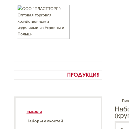
—
Про
Набо
Емкости
(кру
Наборы емкостей
_